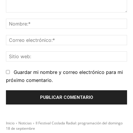
Comentario:
No
Co
el
Sit
we
Guardar mi nombre y correo electrónico para mi
próximo comentario.