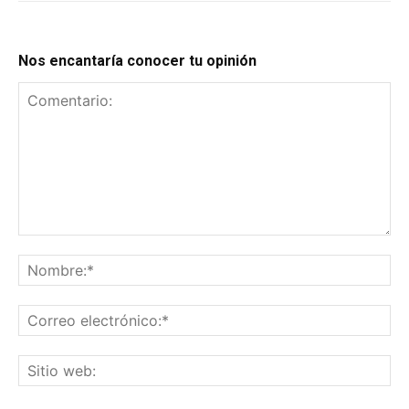
Nos encantaría conocer tu opinión
Comentario:
No
Co
el
Sit
we