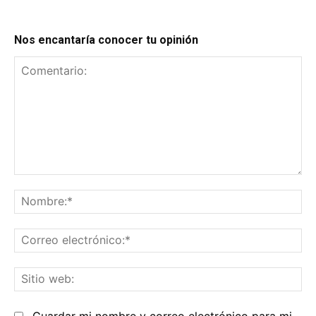
Nos encantaría conocer tu opinión
Comentario:
No
Co
el
Sit
we