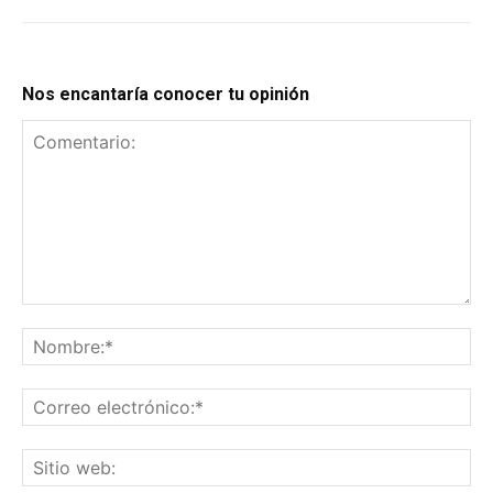
Nos encantaría conocer tu opinión
Comentario:
No
Co
el
Sit
we