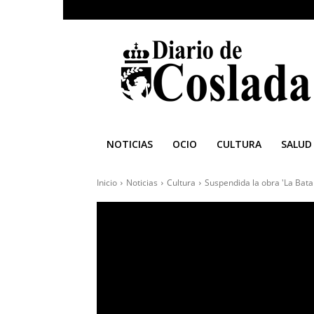
Diario
de
Coslada
NOTICIAS
OCIO
CULTURA
SALUD
Inicio
Noticias
Cultura
Suspendida la obra 'La Bata