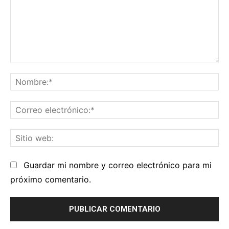
Comentario:
No
Co
el
Sit
we
Guardar mi nombre y correo electrónico para mi
próximo comentario.