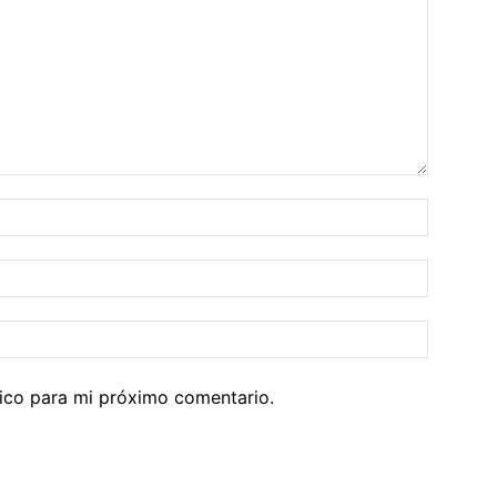
Nombre
Correo
electrón
Sitio
web:
ico para mi próximo comentario.