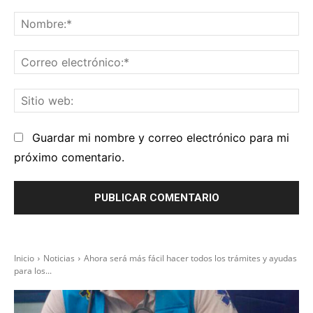
Comentario:
No
Co
el
Sit
we
Guardar mi nombre y correo electrónico para mi
próximo comentario.