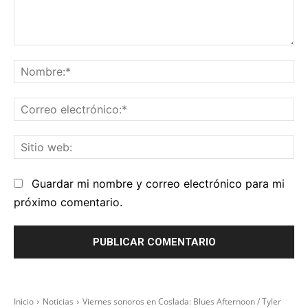
Comentario:
No
Co
el
Sit
we
Guardar mi nombre y correo electrónico para mi
próximo comentario.