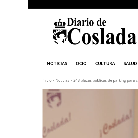
Diario
de
Coslada
NOTICIAS
OCIO
CULTURA
SALUD
Inicio
Noticias
248 plazas públicas de parking para c