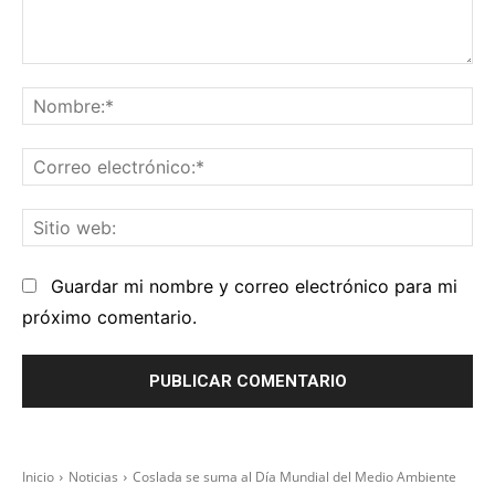
Comentario:
No
Co
el
Sit
we
Guardar mi nombre y correo electrónico para mi
próximo comentario.