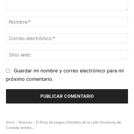
Comentario:
No
Co
el
Sit
we
Guardar mi nombre y correo electrónico para mi
próximo comentario.