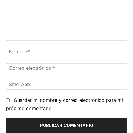
Comentario:
No
Co
el
Sit
we
Guardar mi nombre y correo electrónico para mi
próximo comentario.