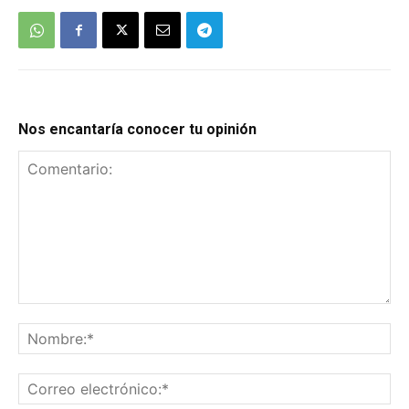
Nos encantaría conocer tu opinión
Comentario:
No
Co
el