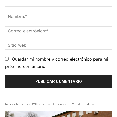
Comentario:
No
Co
el
Sit
we
Guardar mi nombre y correo electrónico para mi
próximo comentario.