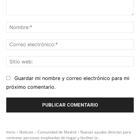
Comentario:
No
Co
el
Sit
we
Guardar mi nombre y correo electrónico para mi
próximo comentario.