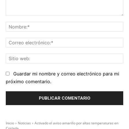
Comentario:
No
Co
el
Sit
we
Guardar mi nombre y correo electrónico para mi
próximo comentario.