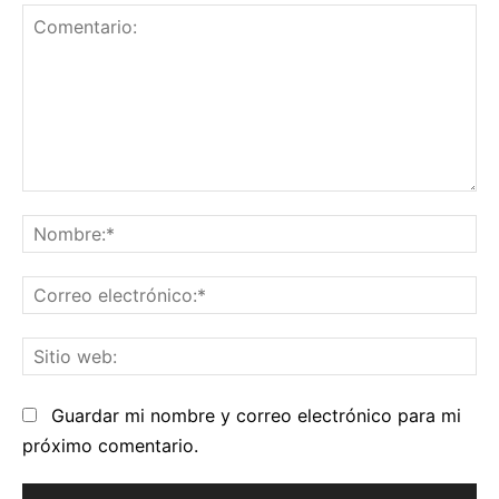
Comentario:
No
Co
el
Sit
we
Guardar mi nombre y correo electrónico para mi
próximo comentario.