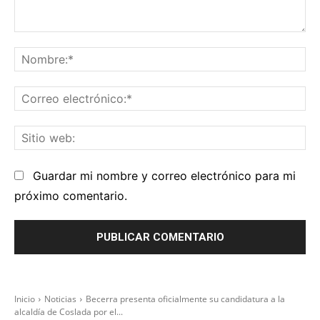
Comentario:
No
Co
el
Sit
we
Guardar mi nombre y correo electrónico para mi
próximo comentario.