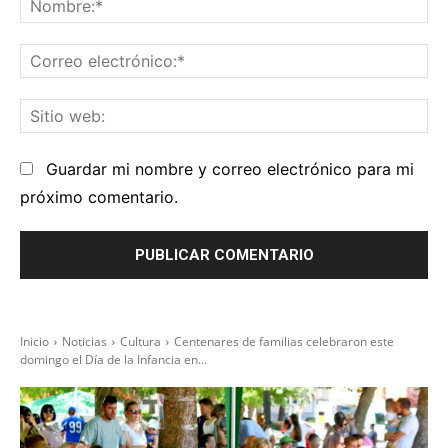
No
Co
el
Sit
we
Guardar mi nombre y correo electrónico para mi
próximo comentario.