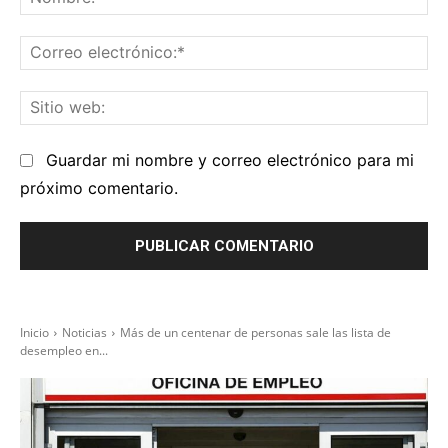
Co
el
Sit
we
Guardar mi nombre y correo electrónico para mi
próximo comentario.