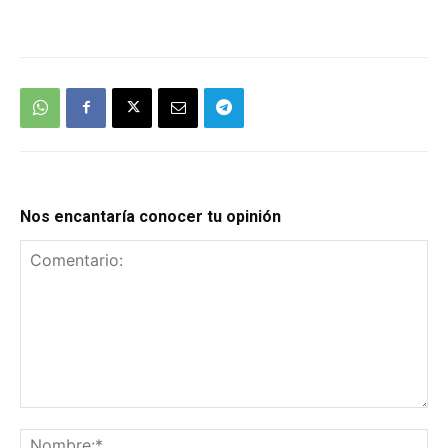
We're
by
SendX
Nos encantaría conocer tu opinión
Comentario:
No