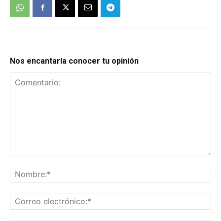
Nos encantaría conocer tu opinión
Comentario:
No
Co
el