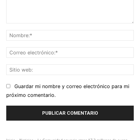
Comentario:
No
Co
el
Sit
we
Guardar mi nombre y correo electrónico para mi
próximo comentario.