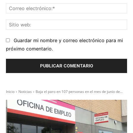
Co
el
Sit
we
Guardar mi nombre y correo electrónico para mi
próximo comentario.