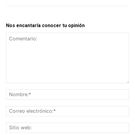
Nos encantaría conocer tu opinión
Comentario:
No
Co
el
Sit
we