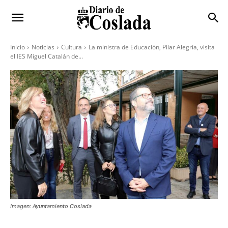
Inicio
Noticias
Cultura
La ministra de Educación, Pilar Alegría, visita
el IES Miguel Catalán de...
Imagen: Ayuntamiento Coslada