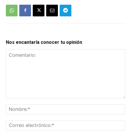
Nos encantaría conocer tu opinión
Comentario:
No
Co