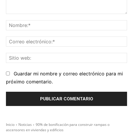
Comentario:
No
Co
el
Sit
we
Guardar mi nombre y correo electrónico para mi
próximo comentario.