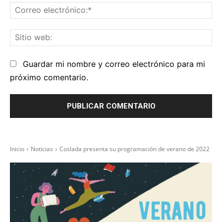
Co
el
Sit
we
Guardar mi nombre y correo electrónico para mi
próximo comentario.