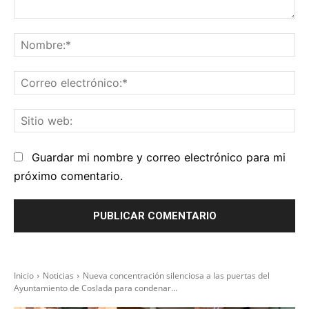
Comentario:
No
Co
el
Sit
we
Guardar mi nombre y correo electrónico para mi
próximo comentario.