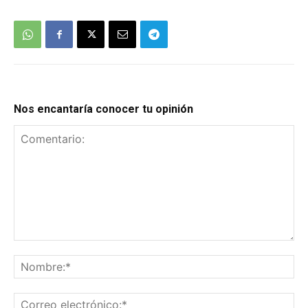
Nos encantaría conocer tu opinión
Comentario:
No
Co