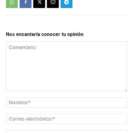
Nos encantaría conocer tu opinión
Comentario:
No
Co
el