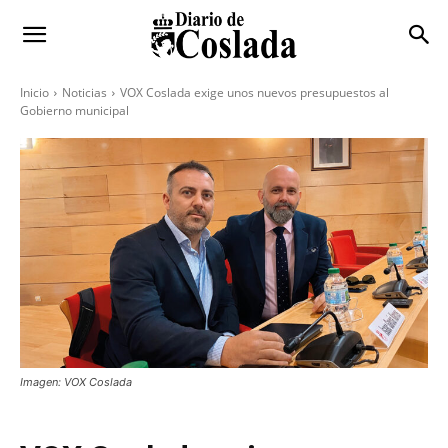
Inicio
Noticias
VOX Coslada exige unos nuevos presupuestos al
Gobierno municipal
Imagen: VOX Coslada