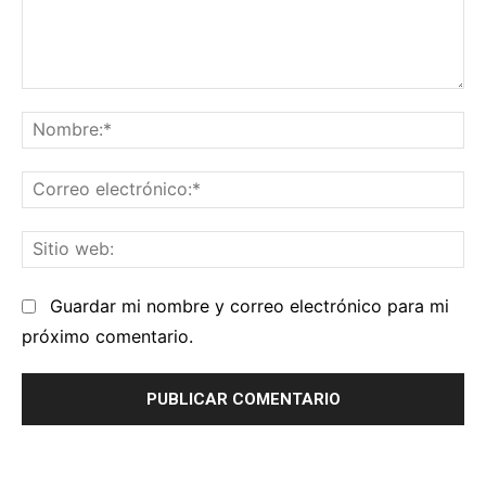
Comentario:
No
Co
el
Sit
we
Guardar mi nombre y correo electrónico para mi
próximo comentario.