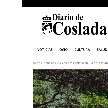
Diario
de
Coslada
NOTICIAS
OCIO
CULTURA
SALUD
Inicio
Noticias
Así celebró Coslada su Día de la Infan