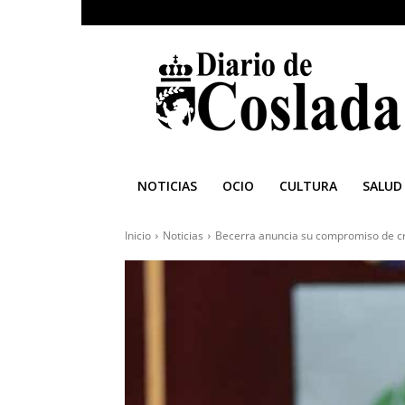
Diario
de
Coslada
NOTICIAS
OCIO
CULTURA
SALUD
Inicio
Noticias
Becerra anuncia su compromiso de cr