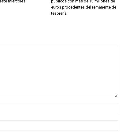
este miércoles
públicos con más de 13 millones de
euros procedentes del remanente de
tesorería
Nombre
Correo
electrón