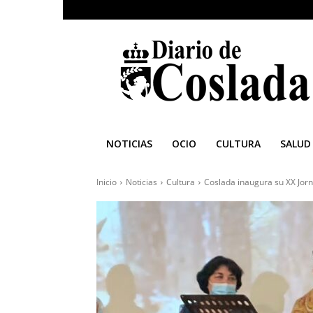
Diario
de
Coslada
NOTICIAS
OCIO
CULTURA
SALUD
Inicio
Noticias
Cultura
Coslada inaugura su XX Jorna