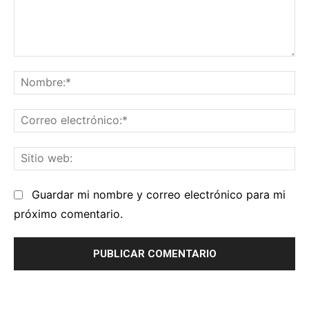
Comentario:
No
Co
el
Sit
we
Guardar mi nombre y correo electrónico para mi
próximo comentario.