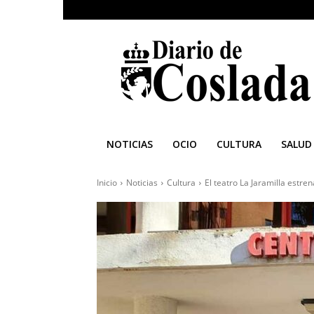
Diario
de
Coslada
NOTICIAS
OCIO
CULTURA
SALUD
Inicio
Noticias
Cultura
El teatro La Jaramilla estren