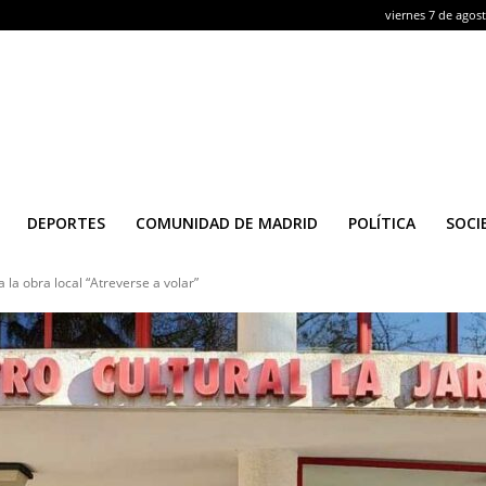
viernes 7 de agos
DEPORTES
COMUNIDAD DE MADRID
POLÍTICA
SOCI
a la obra local “Atreverse a volar”