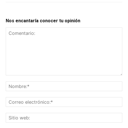
Nos encantaría conocer tu opinión
Comentario:
No
Co
el
Sit
we