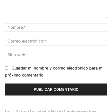
Comentario:
No
Co
el
Sit
we
Guardar mi nombre y correo electrónico para mi
próximo comentario.