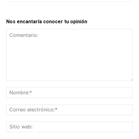
Nos encantaría conocer tu opinión
Comentario:
No
Co
el
Sit
we