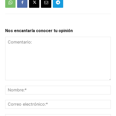
Nos encantaría conocer tu opinión
Comentario:
No
Co
el