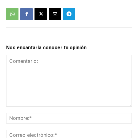
Nos encantaría conocer tu opinión
Comentario:
No
Co