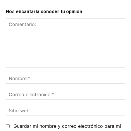
Nos encantaría conocer tu opinión
Comentario:
No
Co
el
Sit
we
Guardar mi nombre y correo electrónico para mi