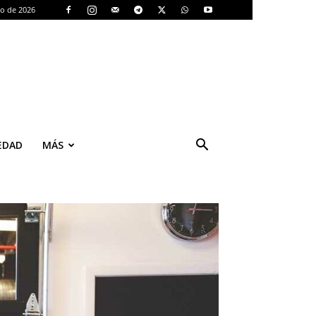
to de 2026
EDAD
MÁS