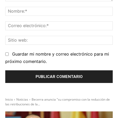
Comentario:
No
Co
el
Sit
we
Guardar mi nombre y correo electrónico para mi
próximo comentario.