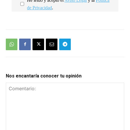
He leído y acepto el
Aviso Legal
y la
Política
de Privacidad
.
We're
by
SendX
Nos encantaría conocer tu opinión